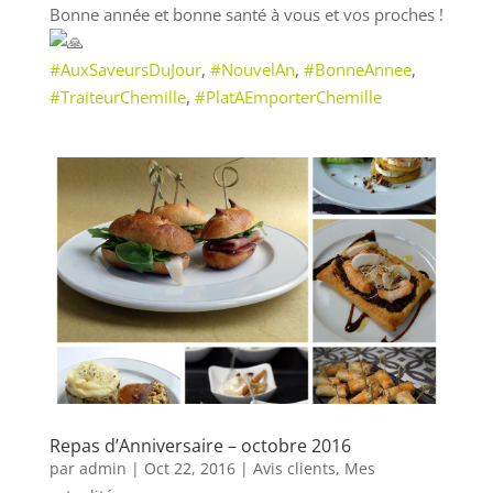
Bonne année et bonne santé à vous et vos proches !
#AuxSaveursDuJour
,
#NouvelAn
,
#BonneAnnee
,
#TraiteurChemille
,
#PlatAEmporterChemille
Repas d’Anniversaire – octobre 2016
par
admin
|
Oct 22, 2016
|
Avis clients
,
Mes