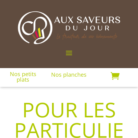
Nos petits
Nos planches

plats
POUR LES
PARTICULIE