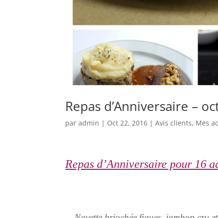
Repas d’Anniversaire – o
par
admin
|
Oct 22, 2016
|
Avis clients
,
Mes ac
Repas d’Anniversaire pour 16 
Navette briochée figues, jambon cru et