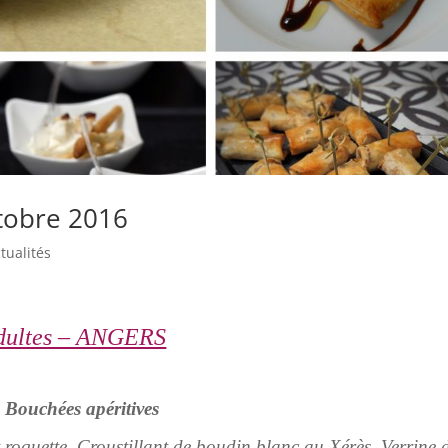
ctobre 2016
tualités
adultes – ANGERS
Bouchées apéritives
 roquette, Croustillant de boudin blanc au Xérès, Verrine 