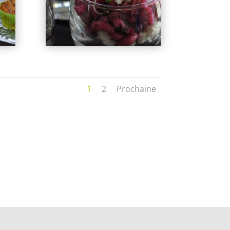
1
2
Prochaine